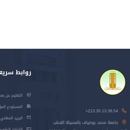
روابط سريع
التعليم عن بعد
المستودع المؤسس
213.35.13.38.54+
البريد المهني
جامعة محمد بوضياف بالمسيلة القطب
الفضاء الرقمي