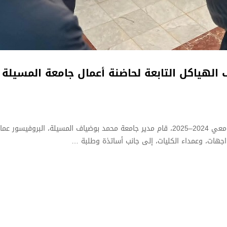
 الهياكل التابعة لحاضنة أعمال جامعة المسيلة
في إطار فعاليات حفل اختتام موسم الاحتضان للموسم الجامعي 2024–2025، قام مدير جامعة محمد 
لواجهات، وعمداء الكليات، إلى جانب أساتذة وطلبة …