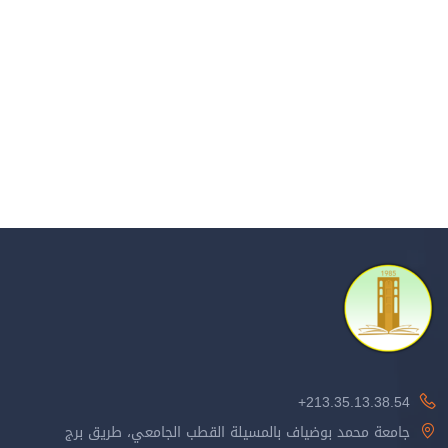
213.35.13.38.54+
جامعة محمد بوضياف بالمسيلة القطب الجامعي، طريق برج