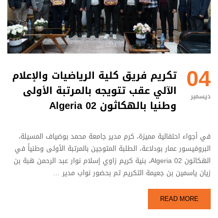
04
تكريم فريق كلية الرياضيات والإعلام
الآلي عقب تتويجه بالمرتبة الأولى
ديسمبر
وطنيا بالهكاثون Algeria 02
في أجواء احتفالية مميزة، كرم مدير جامعة محمد بوضياف المسيلة،
البروفيسور عمار بودلاعة، الطلبة المتوجين بالمرتبة الأولى وطنياً في
الهكاثون Algeria 02، بنية كريم زاوي إسلام نوار عبد الرحمن هبة بن
زيان ياسمين بن جعيمة التكريم تم بحضور نواب مدير …
READ MORE