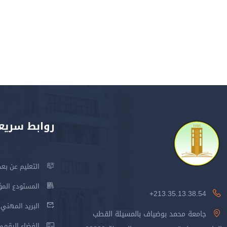
روابط سريع
التعليم عن بعد
المستودع المؤسس
213.35.13.38.54+
البريد المهني
جامعة محمد بوضياف بالمسيلة القطب
الفضاء الرقمي