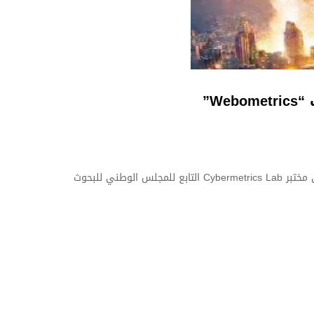
جامعة المسيلة تحلق عالميا وتتربع على الصدارة الوطنية بتقدم 174 مرتبة في تصنيف “Webometrics” وفقا للتقرير الرسمي الصادر عن مختبر Cybermetrics Lab التابع للمجلس الوطني للبحوث