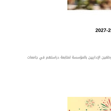
ض الترشح للاستفادة من منح دراسية مقدمة في إطار برنامج KOICA-CIAT لفائدة جميع الموظفين الإداريين بالمؤسسة لمتابعة دراستهم في جامعات