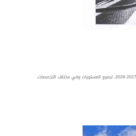
تلقت مديرية التعاون و التبادل الجامعي عرض من طرف المكتب الألماني للتبادل الجامعي للترشح لمنحة DAAD الألمانية لسنة الدراسية 2027-2028، لجميع المستويات وفي مختلف التخصصات،