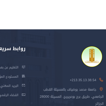
روابط سريع
التعليم عن بعد
المستودع المؤسس
213.35.13.38.54+
البريد المهني
جامعة محمد بوضياف بالمسيلة القطب
الفضاء الرقمي
الجامعي، طريق برج بوعريريج، المسيلة 28000
الجزائر