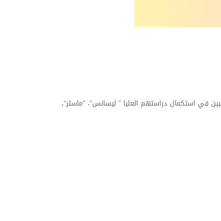
ين في استكمال دراستهم العليا ” ليسانس“، “ماستر“،