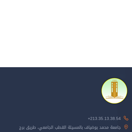
213.35.13.38.54+
جامعة محمد بوضياف بالمسيلة القطب الجامعي، طريق برج