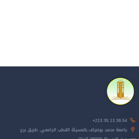
213.35.13.38.54+
جامعة محمد بوضياف بالمسيلة القطب الجامعي، طريق برج