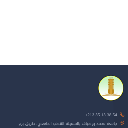
213.35.13.38.54+
جامعة محمد بوضياف بالمسيلة القطب الجامعي، طريق برج