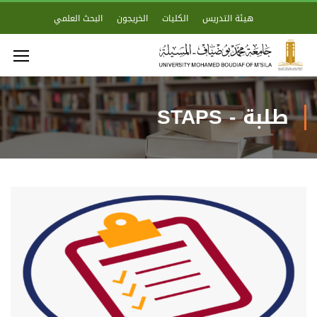
هيئة التدريس
الكليات
الخريجون
البحث العلمي
طلبة - STAPS