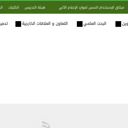
هيئة التدريس
الكليات
ال
ميثاق الإستخدام الحسن لموارد الإعلام الآلي
وين
البحث العلمي
التعاون و العلاقات الخارجية
تحميل