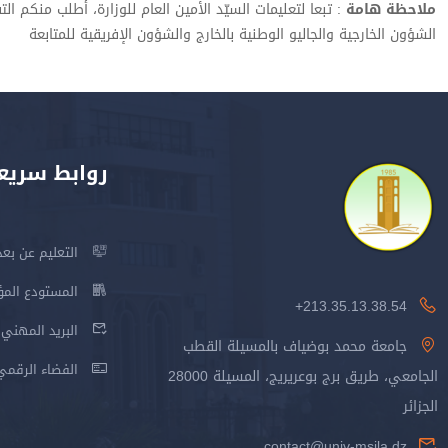
ملاحظة هامة
: تبعا لتعليمات السيّد الأمين العام للوزارة، أطلب منكم ا
الشؤون الخارجية والجاليو الوطنية بالخارج والشؤون الإفريقية للمتابعة
روابط سريع
التعليم عن بعد
المستودع المؤسس
213.35.13.38.54+
البريد المهني
جامعة محمد بوضياف بالمسيلة القطب
الفضاء الرقمي
الجامعي، طريق برج بوعريريج، المسيلة 28000
الجزائر
contact@univ-msila.dz