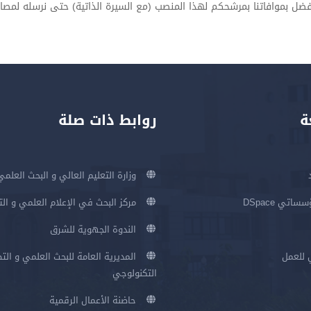
لتفضل بموافاتنا بمرشحكم لهذا المنصب (مع السيرة الذاتية) حتى نرسله لمصال
ة
روابط ذات صلة
وزارة التعليم العالي و البحث العلمي
اتي DSpace
مركز البحث في الإعلام العلمي و ال
الندوة الجهوية للشرق
 للعمل
المديرية العامة للبحث العلمي و الت
التكنولوجي
حاضنة الأعمال الرقمية