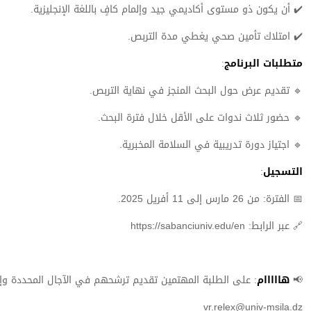
✔️ أن يكون ذو مستوى أكاديمي جيد وإلمام كافٍ باللغة الإنجليزية.
✔️ امتلاك تأمين صحي يغطي مدة التربص.
متطلبات البرنامج
:
🔹 تقديم عرض حول البحث المنجز في نهاية التربص.
🔹 حضور ثلاث ندوات على الأقل خلال فترة البحث.
🔹 اجتياز دورة تدريبية في السلامة المخبرية.
التسجيل
:
📅 الفترة: من 26 مارس إلى 11 أفريل 2025.
🔗 عبر الرابط: https://sabanciuniv.edu/en
📢
هااااام
: على الطلبة المهتمين تقديم ترشحهم في الآجال المحددة وإبلاغ
vr.relex@univ-msila.dz