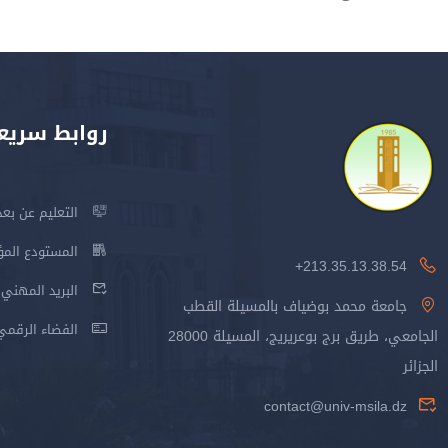
روابط سريع
التعليم عن بعد
المستودع المؤسس
213.35.13.38.54+
البريد المهني
جامعة محمد بوضياف بالمسيلة القطب
الفضاء الرقمي
الجامعي، طريق برج بوعريريج، المسيلة 28000
الجزائر
contact@univ-msila.dz