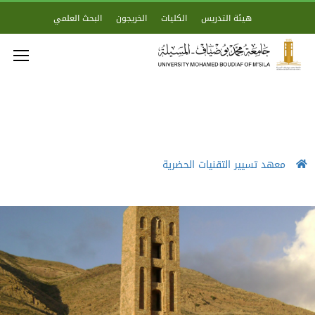
هيئة التدريس
الكليات
الخريجون
البحث العلمي
معهد تسيير التقنيات الحضرية