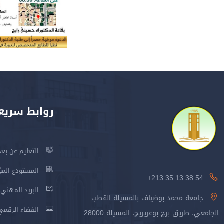
روابط سريع
التعليم عن بعد
المستودع المؤسس
213.35.13.38.54+
البريد المهني
جامعة محمد بوضياف بالمسيلة القطب
الفضاء الرقمي
الجامعي، طريق برج بوعريريج، المسيلة 28000