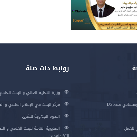
ة
روابط ذات صلة
وزارة التعليم العالي و البحث العلمي
اتي DSpace
مركز البحث في الإعلام العلمي و ال
الندوة الجهوية للشرق
 للعمل
المديرية العامة للبحث العلمي و الت
التكنولوجي