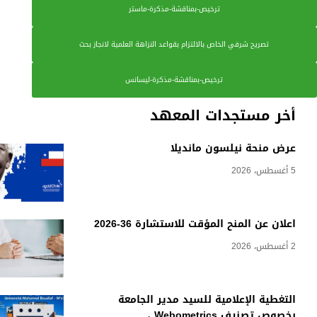
ترخيص-بمناقشة-مذكرة-ماستر
تصريح شرفي الخاص بالالتزام بقواعد النزاهة العلمية لانجاز بحث
ترخيص-بمناقشة-مذكرة-ليسانس
أخر مستجدات المعهد
عرض منحة نيلسون مانديلا
5 أغسطس، 2026
اعلان عن المنح المؤقت للاستشارة 36-2026
2 أغسطس، 2026
التغطية الإعلامية للسيد مدير الجامعة
بخصوص تصنيف Webometrics ،