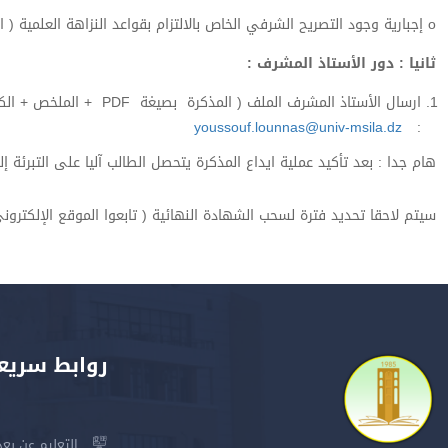
o إجبارية وجود التصريح الشرفي الخاص بالالتزام بقواعد النزاهة العلمية ( الموقع الالكتروني للمعهد )
ثانيا : دور الأستاذ المشرف :
ارسال الأستاذ المشرف الملف ( المذكرة بصيغة PDF + الملخص + الكلمات المفتاحية ) الى السيد
youssouf.lounnas@univ-msila.dz
:
هام جدا : بعد تأكيد عملية ايداع المذكرة يتحصل الطالب آليا على التبرئة إلك
سيتم لاحقا تحديد فترة لسحب الشهادة النهائية ( تابعوا الموقع الإلكت
روابط سريع
التعليم عن بعد