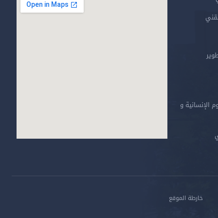
تقني
طوير
م الإنسانية و
ي
خارطة الموقع