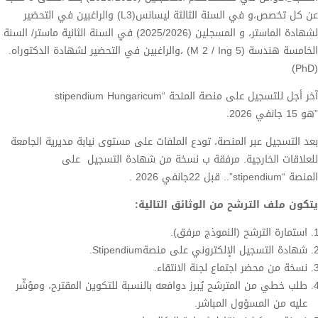
عن كل تخصص،و في السنة الثالثة ليسانس(L3) والراغبين في التحضير
لشهادة الماستر، و المسجلين (2025/2026) في السنة الثانية ماستر/ السنة
الخامسة هندسة (M 2 / Ing 5) ،والراغبين في التحضير لشهادة الدكتوراه.
(PhD)
آخر أجل للتسجيل على منصة المنحة “stipendium Hungaricum
”هو 15 جانفي 2026.
بعد التسجيل عبر المنصة، تودع الملفات على مستوى نيابة مديرية الجامعة
للعلاقات الخارجية. مرفقة ب نسخة من شهادة التسجيل على
المنصة “stipendium”.. قبل 22جانفي 2026 .
يتكون ملف الترشح من الوثائق التالية:
استمارة الترشح (النموذج مرفق).
شهادة التسجيل الإلكتروني على منصةStipendium.
نسخة من محضر اجتماع لجنة الانتقاء.
طلب خطي من المترشح يُبرز دوافعه بالنسبة للتكوين المقترح، ومؤشّر
عليه من المسؤول المباشر.