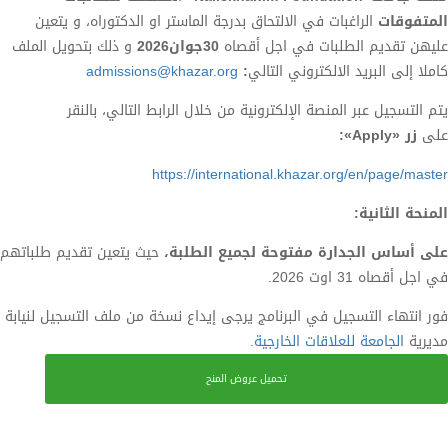
المتفوقات
الراغبات في الالتحاق بدرجة الماستر او الدكتوراه، و يتعين
عليهن تقديم الطلبات في اجل أقصاه
30جوان2026
و ذلك بتحويل الملف
كاملا إلى البريد الالكتروني التالي
:
admissions@khazar.org
يتم التسجيل عبر المنصة الإلكترونية من خلال الرابط التالي، بالنقر
على
زر
«Apply»:
https://international.khazar.org/en/page/master
المنحة الثانية:
على أساس الجدارة مفتوحة لجميع الطلبة،
حيث يتعين تقديم طلباتهم
في اجل أقصاه 31 اوت 2026.
فور انتهاء التسجيل في البرنامج يرجى إيداع نسخة من ملف التسجيل لنيابة
مديرية
الجامعة للعلاقات الخارجية.
تحميل عروض المنح