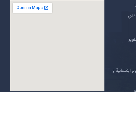
تقني
طوير
م الإنسانية و
ي
خارطة الموقع