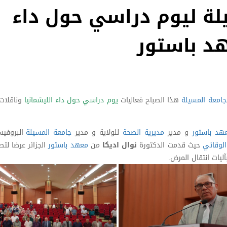
لة ليوم دراسي حول داء
هد باستور
جامعة المسيلة
هذا الصباح فعاليات
يوم دراسي حول داء الليشمانيا
وناقلات 
هد باستور
و مدير
مديرية الصحة
للولاية و مدير
جامعة المسيلة
البروفي
لوقائي
حيث قدمت الدكتورة
نوال اديكا
من
معهد باستور
الجزائر عرضا لتطو
آليات انتقال المرض.