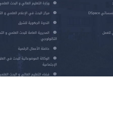
وزارة التعليم العالي و البحث العلمي
اتي DSpace
مركز البحث في الإعلام العلمي و ال
الندوة الجهوية للشرق
 للعمل
المديرية العامة للبحث العلمي و الت
التكنولوجي
حاضنة الأعمال الرقمية
الوكالة الموضوعاتية للبحث في العلو
الإجتماعية
فضاء التعليم العالي و البحث العلم
سياسة الخصوصية
شروط الاستخدام