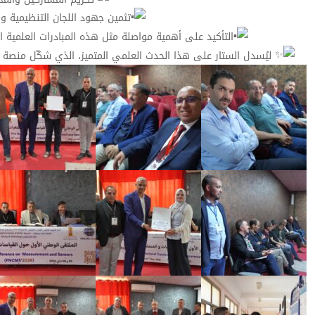
تثمين جهود اللجان التنظيمية 
التأكيد على أهمية مواصلة مثل هذه المبادرات العلمية ا
ليُسدل الستار على هذا الحدث العلمي المتميز، الذي شكّل منصة