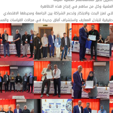
والعلمية وكل من ساهم في إنجاح هذه التظاهرة
لتي تعزز البحث والابتكار وتدعم الشراكة بين الجامعة ومحيطها الاقتصادي
 حقيقية لتبادل المعارف واستشراف آفاق جديدة في مجالات القياسات والمس