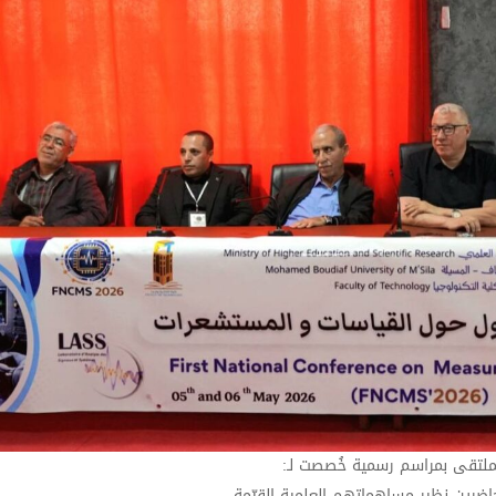
لملتقى بمراسم رسمية خُصصت لـ:
اضرين نظير مساهماتهم العلمية القيّمة