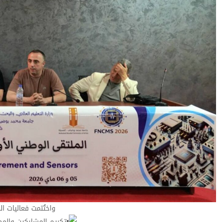
واختُتمت فعاليات ا
تكريم المشاركين والمح