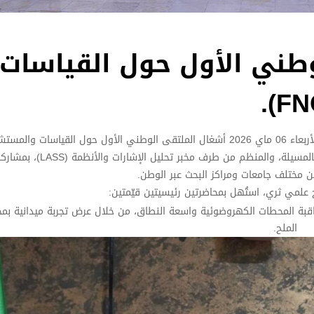
وطني الأول حول القياسات
في أجواء علمية متميزة تعكس روح البحث والابتكار، اختُتمت اليوم الأربعاء 06 ماي 2026 أشغال الملتقى الوطني الأول حول القياسات
(FNCMS’2026)، الذي احتضنته كلية التكنولوجيا بجامعة محمد بوضياف بالمسي
 من مختلف جامعات ومراكز البحث عبر الوطن.
مج علمي ثري، استُهل بمحاضرتين رئيسيتين قيّمتين:
SCADA ودورها في تسيير ومراقبة المحطات الكهروضوئية واسعة النطاق، من خلال عرض تجربة ميدانية
الملح.