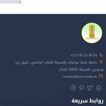
213.35.13.38.54+
جامعة محمد بوضياف بالمسيلة القطب الجامعي، طريق برج
بوعريريج، المسيلة 28000 الجزائر
contact@univ-msila.dz
روابط سريعة