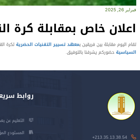
فبراير 26, 2025
اعلان خاص بمقابلة كرة ال
تقام اليوم مقابلة بين فريقين ب
معهد تسيير التقنيات الحضرية
لكرة القدم ع
السياسية
حضوركم يشرفنا بالتوفيق.
روابط سريع
التعليم عن بعد
المستودع المؤسس
213.35.13.38.54+