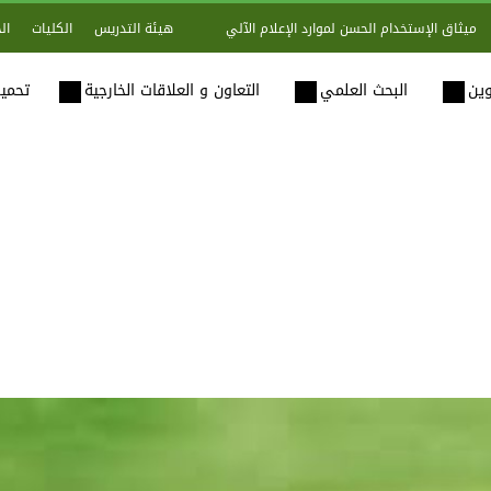
هيئة التدريس
الكليات
ال
ميثاق الإستخدام الحسن لموارد الإعلام الآلي
وين
البحث العلمي
التعاون و العلاقات الخارجية
تحميل