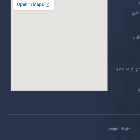
تقني
طوير
م الإنسانية و
ي
خارطة الموقع