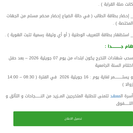
كانت صلة القرابة ) .
_ إحضار بطاقة الطالب ( في حالة الضياع إحضار محضر مسلم من الجهات
المختصة ) .
_ استظهار بطاقة التعريف الوطنية ( أو أي وثيقة رسمية تثبت الهوية ) .
هام جـــــــــــــــدا :
سحب شهادات التخرج يكون ابتداء من يوم 07 جويلية 2026 – بعد حفل
اختتام السنة الجامعية
و يستـــــــــــــمر لغاية يوم : 16 جويلية 2026 في الفترة ( 08:30 – 14:00
زوالا )
أسرة ال
معهد
تتمنى للطلبة المتخرجين المـــزيد من النـــــــــجاحات و التألق و
التــــــــفوق
تحميل الاعلان