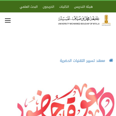
هيئة التدريس
الكليات
الخريجون
البحث العلمي
معهد تسيير التقنيات الحضرية