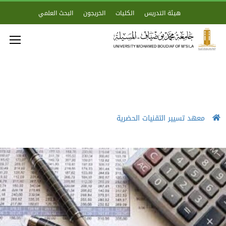
هيئة التدريس
الكليات
الخريجون
البحث العلمي
معهد تسيير التقنيات الحضرية