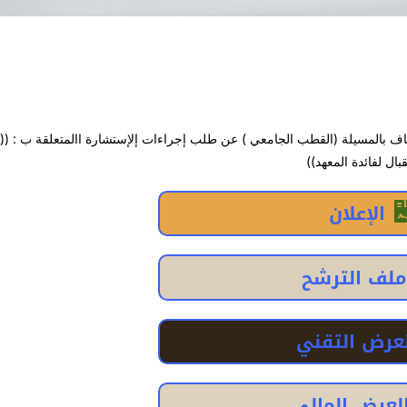
ضياف بالمسيلة (القطب الجامعي ) عن طلب إجراءات إلإستشارة االمتعلقة ب : (
بال لفائدة المعهد))
الإعلان
ملف الترشح
لعرض التقني
لعرض المالي