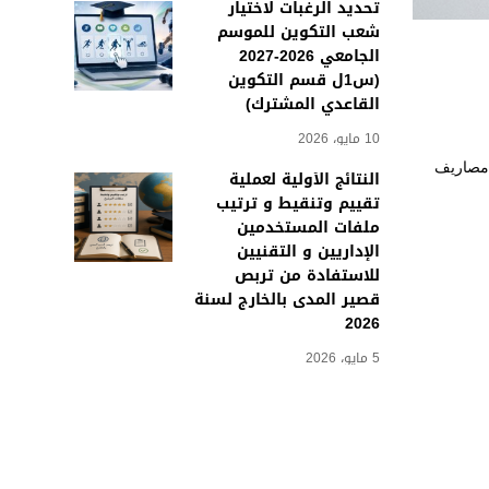
تحديد الرغبات لاختيار
شعب التكوين للموسم
الجامعي 2026-2027
(س1ل قسم التكوين
القاعدي المشترك)
10 مايو، 2026
(مصاريف
النتائج الأولية لعملية
تقييم وتنقيط و ترتيب
ملفات المستخدمين
الإداريين و التقنيين
للاستفادة من تربص
قصير المدى بالخارج لسنة
2026
5 مايو، 2026