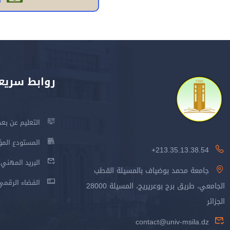
روابط سريع
التعليم عن بعد
المستودع المؤسس
213.35.13.38.54+
البريد المهني
جامعة محمد بوضياف بالمسيلة القطب
الفضاء الرقمي
الجامعي، طريق برج بوعريريج، المسيلة 28000
الجزائر
contact@univ-msila.dz