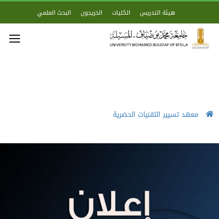
هيئة التدريس
الكليات
الخريجون
البحث العلمي
معهد تسيير التقنيات الحضرية