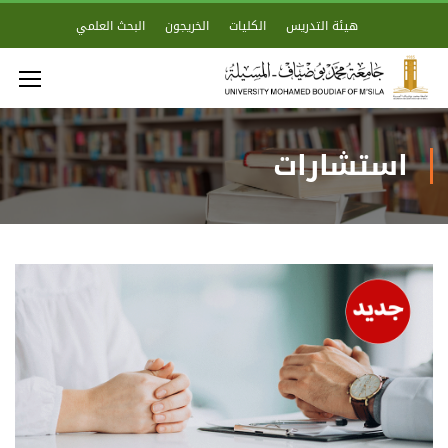
هيئة التدريس
الكليات
الخريجون
البحث العلمي
استشارات