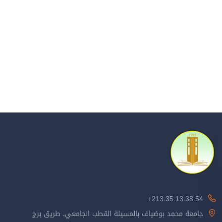
213.35.13.38.54+
جامعة محمد بوضياف بالمسيلة القطب الجامعي، طريق برج