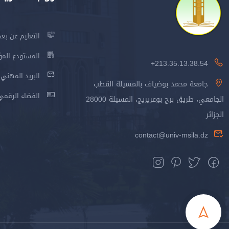
التعليم عن بعد
المستودع المؤسس
213.35.13.38.54+
البريد المهني
جامعة محمد بوضياف بالمسيلة القطب
الفضاء الرقمي
الجامعي، طريق برج بوعريريج، المسيلة 28000
الجزائر
contact@univ-msila.dz