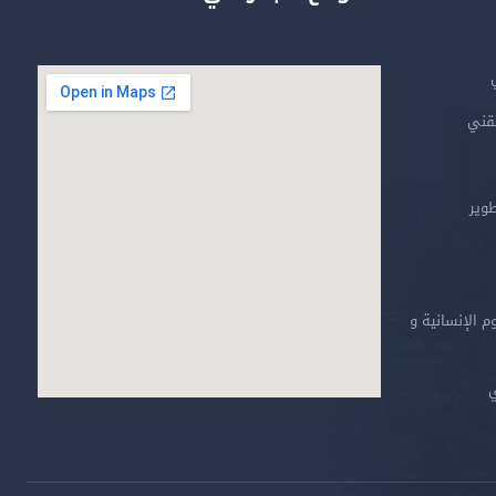
تقني
طوير
م الإنسانية و
ي