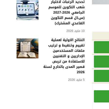
تحديد الرغبات لاختيار
شعب التكوين للموسم
الجامعي 2026-2027
(س1ل قسم التكوين
القاعدي المشترك)
10 مايو، 2026
النتائج الأولية لعملية
تقييم وتنقيط و ترتيب
ملفات المستخدمين
الإداريين و التقنيين
للاستفادة من تربص
قصير المدى بالخارج لسنة
2026
5 مايو، 2026