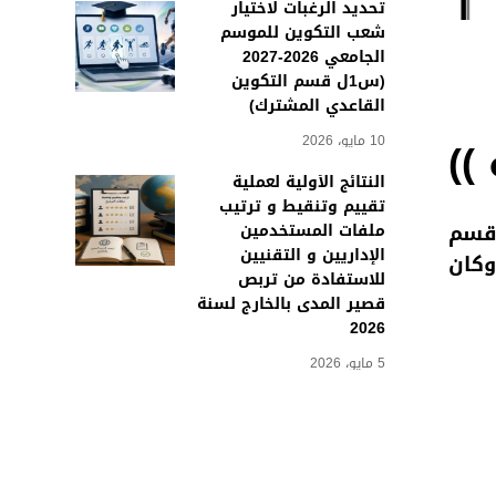
تحديد الرغبات لاختيار
شعب التكوين للموسم
الجامعي 2026-2027
(س1ل قسم التكوين
القاعدي المشترك)
))
10 مايو، 2026
النتائج الأولية لعملية
تقييم وتنقيط و ترتيب
 قسم
ملفات المستخدمين
الإداريين و التقنيين
وات بالمعهد وكان
للاستفادة من تربص
قصير المدى بالخارج لسنة
2026
5 مايو، 2026