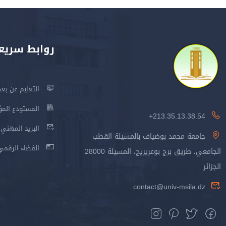
روابط سريع
التعليم عن بعد
المستودع المؤسس
213.35.13.38.54+
البريد المهني
جامعة محمد بوضياف بالمسيلة القطب
الفضاء الرقمي
الجامعي، طريق برج بوعريريج، المسيلة 28000
الجزائر
contact@univ-msila.dz