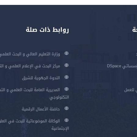
ة
روابط ذات صلة
وزارة التعليم العالي و البحث العلمي
اتي DSpace
مركز البحث في الإعلام العلمي و ال
الندوة الجهوية للشرق
 للعمل
المديرية العامة للبحث العلمي و الت
التكنولوجي
حاضنة الأعمال الرقمية
الوكالة الموضوعاتية للبحث في العلو
الإجتماعية