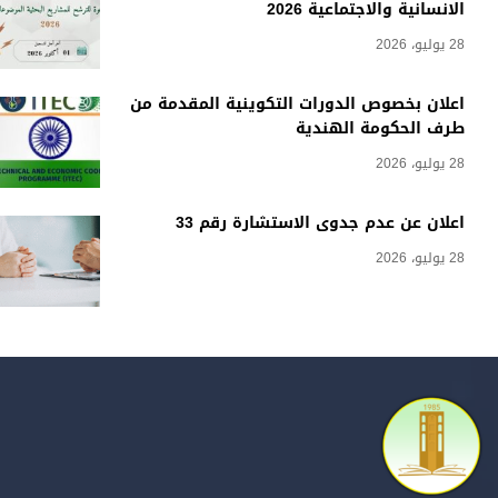
2
ت التكوينية المقدمة من
ية
لاستشارة رقم 33