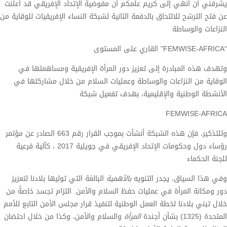
لمكم أن مفوضية الإتحاد الإفريقي قد أعلنت
فعة الثانية لشبكة النساء الإفريقيات للوقاية من
زيز دور المرأة الإفريقية ومساهمتها في
اطة وعمليات السلام من خلال مشاركتها في
ة، بهدف تفعيل شبكة
وللتذكير، فإن هذه الشبكة أنشأت بموجب القرار رقم 663 الصادر عن مؤتمر
رؤساء دول وحكومات الإتحاد الإفريقي في جويلية 2017 ، كآلية فرعية
ويه
بالأهمية
البالغة التي توليها بلادنا لتعزيز
ت حفظ السلام والأمن. التزام تجسد خاصةً من
 الوطنية لتنفيذ قرار مجلس الأمن التابع للأمم
المرأة
والسلام والأمن، وكذا من خلال احتضان