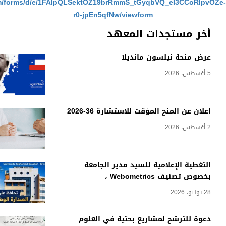
https://docs.google.com/forms/d/e/1FAIpQLSektOZ19brRmmS_t
r0-jpEn5qfNw/viewf
المعهد
نديلا
لاستشارة 36-2026
سيد مدير الجامعة
 بحثية في العلوم