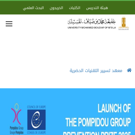
هيئة التدريس
الكليات
الخريجون
البحث العلمي
معهد تسيير التقنيات الحضرية