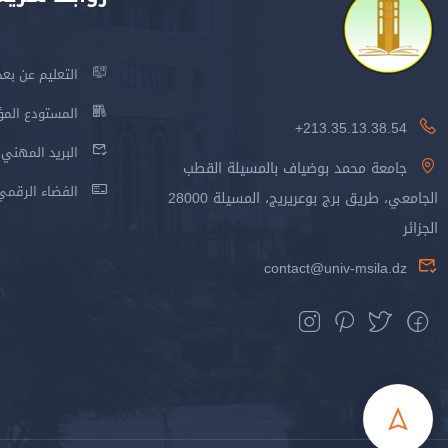
التعليم عن بعد
المستودع المؤسس
213.35.13.38.54+
البريد المهني
جامعة محمد بوضياف بالمسيلة القطب
الفضاء الرقمي
الجامعي، طريق برج بوعريريج، المسيلة 28000
الجزائر
contact@univ-msila.dz