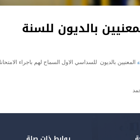
معنيين بالديون للسنة
ء
المعنيين بالديون للسداسي الاول السماح لهم باجراء الامتحان
حمد
ة
روابط ذات صلة