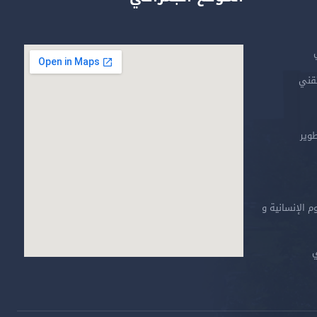
تقني
طوير
م الإنسانية و
ي