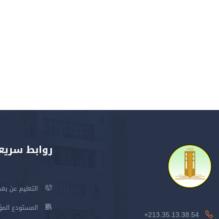
روابط سريع
التعليم عن بعد
المستودع المؤسس
213.35.13.38.54+