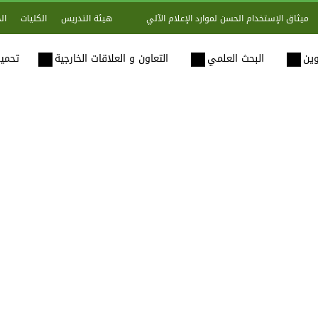
هيئة التدريس
الكليات
ال
ميثاق الإستخدام الحسن لموارد الإعلام الآلي
وين
البحث العلمي
التعاون و العلاقات الخارجية
تحميل