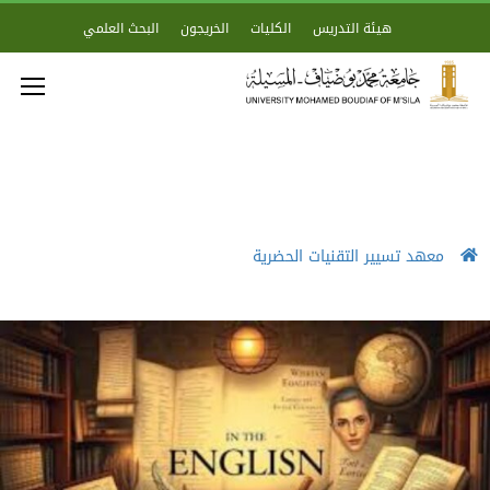
هيئة التدريس
الكليات
الخريجون
البحث العلمي
معهد تسيير التقنيات الحضرية