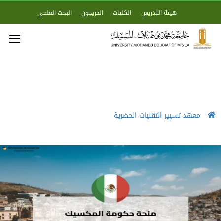
هيئة التدريس
الكليات
الخريجون
البحث العلمي
معهد تسيير التقنيات الحضرية