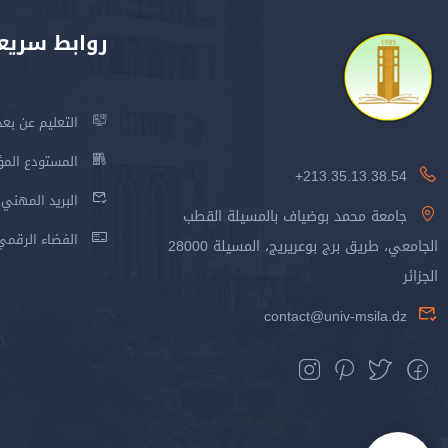
روابط سريع
التعليم عن بعد
المستودع المؤسس
213.35.13.38.54+
البريد المهني
جامعة محمد بوضياف بالمسيلة القطب
الفضاء الرقمي
الجامعي، طريق برج بوعريريج، المسيلة 28000
الجزائر
contact@univ-msila.dz