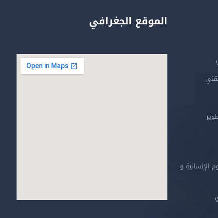
الموقع الجغرافي
تقني
طوير
م الإنسانية و
ي