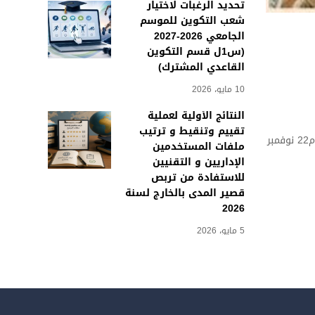
تحديد الرغبات لاختيار
شعب التكوين للموسم
الجامعي 2026-2027
(س1ل قسم التكوين
القاعدي المشترك)
10 مايو، 2026
النتائج الأولية لعملية
تقييم وتنقيط و ترتيب
نظم معهد علوم و تقنيات النشاطات البدنية والرياضية بجامعة محمد بوضياف بالمسيلة بالتعاون مع بدار المقاولاتية بجامعة محمد بوضياف بالمسيلة يوم22 نوفمبر
ملفات المستخدمين
الإداريين و التقنيين
للاستفادة من تربص
قصير المدى بالخارج لسنة
2026
5 مايو، 2026