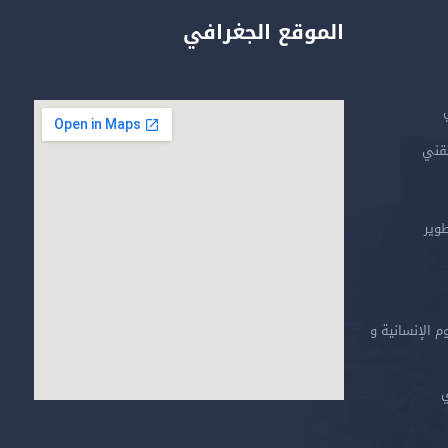
الموقع الجغرافي
تقني
طوير
م الإنسانية و
ي