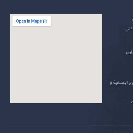
تقني
طوير
م الإنسانية و
ي