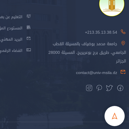
التعليم عن بعد
المستودع المؤسس
213.35.13.38.54+
البريد المهني
جامعة محمد بوضياف بالمسيلة القطب
الفضاء الرقمي
الجامعي، طريق برج بوعريريج، المسيلة 28000
الجزائر
contact@univ-msila.dz