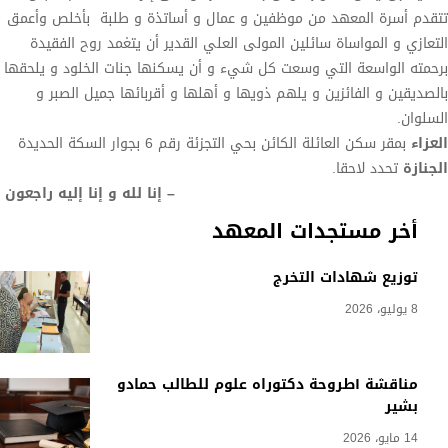
تتقدم أسرة المعهد من موظفين و عمال و أساتذة و طلبة بأخلص وأعمق
التعازي و المواساة سائلين المولى العلي القدير أن يتغمد روح الفقيدة
برحمته الواسعة التي وسعت كل شيء و أن يسكنها جنات الخلود و يلحقها
بالصديقين و الفائزين و يلهم ذويها و أهلها و أقربائها جميل الصبر و
السلوان.
العزاء
بمقر سكن العائلة الكائن بحي التجزئة رقم 6 بجوار السكة الحديدة
الجنازة
تحدد لاحقا.
– إنا لله و إنا إليه راجعون
أخر مستجدات المعهد
توزيع شهادات التخرج
8 يوليو، 2026
مناقشة أطروحة دكتوراه علوم للطالب حمادو
بشير
14 مايو، 2026