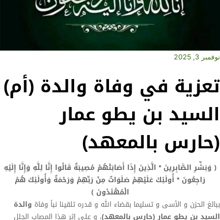
نوفمبر 3, 2025
تعزية في وفاة والدة (أم)
السيد بن يطو عمار
(حارس بالمعهد)
﴿ وَبَشِّرِ الصَّابِرِينَ * الَّذِينَ إِذَا أَصَابَتْهُمْ مُصِيبَةٌ قَالُوا إِنَّا لِلَّهِ وَإِنَّا إِلَيْهِ
رَاجِعُونَ * أُولَئِكَ عَلَيْهِمْ صَلَوَاتٌ مِنْ رَبِّهِمْ وَرَحْمَةٌ وَأُولَئِكَ هُمُ
الْمُهْتَدُونَ ﴾
ببالغ الحزن و الأسى و تسليما بقضاء الله و قدره تلقينا نبأ وفاة
والدة
السيد بن يطو عمار (حارس بالمعهد)
، و على إثر هذا المصاب الجلل