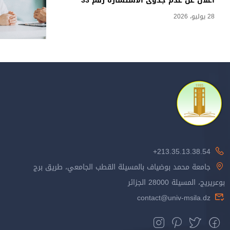
اعلان عن عدم جدوى الاستشارة رقم 33
28 يوليو، 2026
213.35.13.38.54+
جامعة محمد بوضياف بالمسيلة القطب الجامعي، طريق برج
بوعريريج، المسيلة 28000 الجزائر
contact@univ-msila.dz