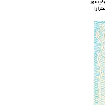
وفيسور
تزازا