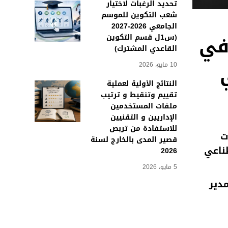
تحديد الرغبات لاختيار
شعب التكوين للموسم
الجامعي 2026-2027
 في
(س1ل قسم التكوين
القاعدي المشترك)
10 مايو، 2026
النتائج الأولية لعملية
تقييم وتنقيط و ترتيب
ملفات المستخدمين
الإداريين و التقنيين
للاستفادة من تربص
ت
قصير المدى بالخارج لسنة
طناعي
2026
5 مايو، 2026
مدير