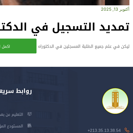
أكتوبر 13, 2025
تمديد التسجيل في الدكتو
ليكن في علم جميع الطلبة المسجلين في الدكتوراه
اكمل ا
روابط سريع
التعليم عن بعد
المستودع المؤسس
213.35.13.38.54+