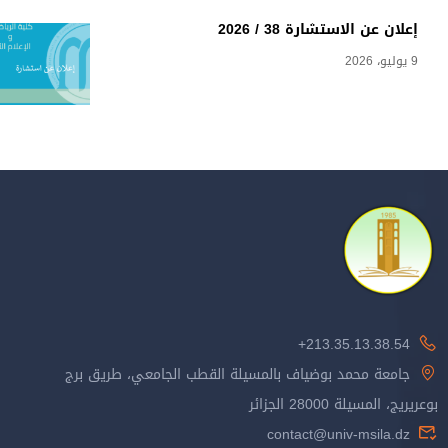
إعلان عن الاستشارة 38 / 2026
9 يوليو، 2026
213.35.13.38.54+
جامعة محمد بوضياف بالمسيلة القطب الجامعي، طريق برج
بوعريريج، المسيلة 28000 الجزائر
contact@univ-msila.dz