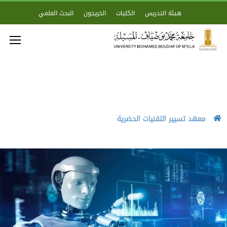
هيئة التدريس
الكليات
الخريجون
البحث العلمي
معهد تسيير التقنيات الحضرية