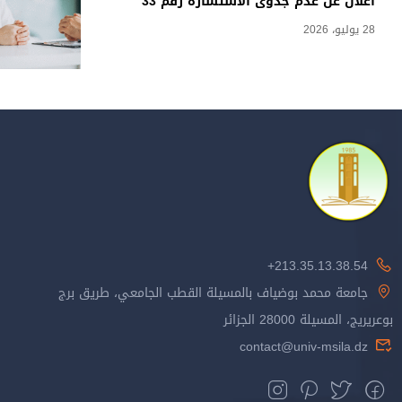
اعلان عن عدم جدوى الاستشارة رقم 33
28 يوليو، 2026
213.35.13.38.54+
جامعة محمد بوضياف بالمسيلة القطب الجامعي، طريق برج
بوعريريج، المسيلة 28000 الجزائر
contact@univ-msila.dz