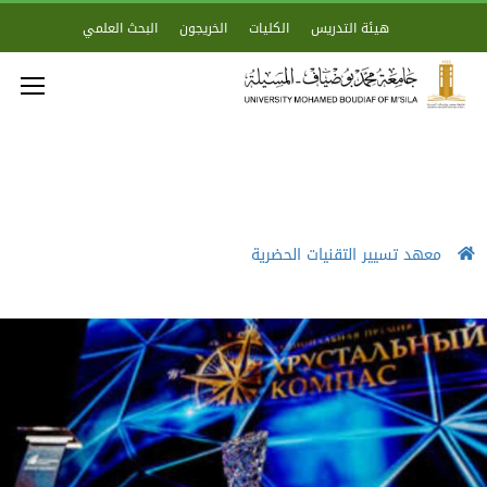
هيئة التدريس
الكليات
الخريجون
البحث العلمي
معهد تسيير التقنيات الحضرية