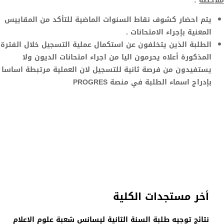
ملاحظة
:
يتم احضار كشوف نقاط السنوات الماضية للتأكد من المقاييس
المعنية بإجراء الامتحانات .
الطلبة الذين يتخلفون عن استكمال عملية التسجيل خلال الفترة
المذكورة أعلاه يحرمون اليا من اجراء امتحانات الديون ولا
يستفيدون من فرصة ثانية للتسجيل لان العملية مرتبطة اساسا
بإدراج اسماء الطلبة في منصة
PROGRES
أخر مستجدات الكلية
نتائج توجيه طلبة السنة الثانية ليسانس شعبة علوم الاعلام