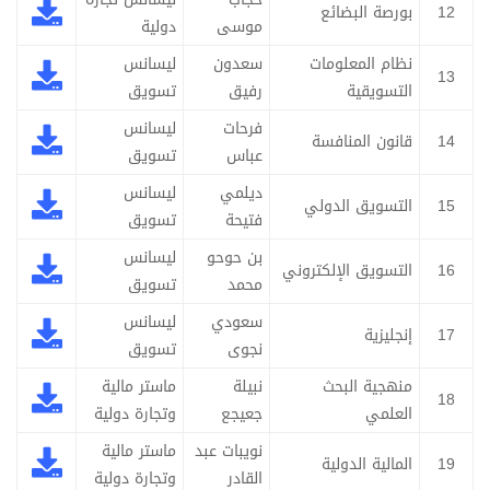
12
بورصة البضائع
موسى
دولية
نظام المعلومات
سعدون
ليسانس
13
التسويقية
رفيق
تسويق
فرحات
ليسانس
14
قانون المنافسة
عباس
تسويق
ديلمي
ليسانس
15
التسويق الدولي
فتيحة
تسويق
بن حوحو
ليسانس
16
التسويق الإلكتروني
محمد
تسويق
سعودي
ليسانس
17
إنجليزية
نجوى
تسويق
منهجية البحث
نبيلة
ماستر مالية
18
العلمي
جعيجع
وتجارة دولية
نويبات عبد
ماستر مالية
19
المالية الدولية
القادر
وتجارة دولية