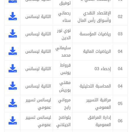
توفيق
الإقتصاد النقدي
رحماني
02
الثانية ليسانس
وأسواق رأس المال
سناء
نوي نور
03
رياضيات المؤسسة
الثانية ليسانس
الدين
سليماني
04
الرياضيات المالية
الثانية ليسانس
محمد
قرواط
04
إحصاء 03
الثانية ليسانس
يونس
مهني
04
المحاسبة التحليلية
الثانية ليسانس
بوريش
مراقبة التسيير
مرواني
ليسانس تسيير
05
العمومي
رابح
عمومي
إدارة المرافق
بلواضح
ليسانس تسيير
06
العمومية
الجيلاني
عمومي