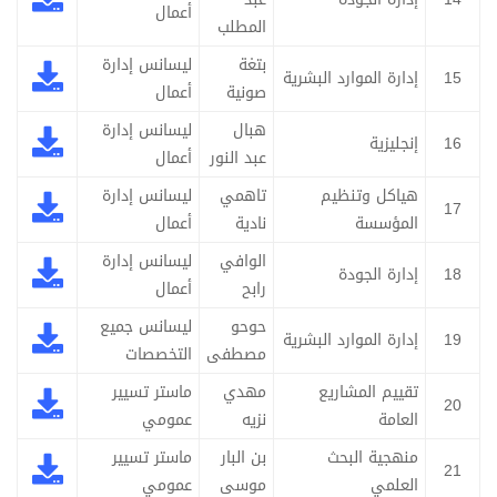
أعمال
المطلب
بتغة
ليسانس إدارة
15
إدارة الموارد البشرية
صونية
أعمال
هبال
ليسانس إدارة
16
إنجليزية
عبد النور
أعمال
هياكل وتنظيم
تاهمي
ليسانس إدارة
17
المؤسسة
نادية
أعمال
الوافي
ليسانس إدارة
18
إدارة الجودة
رابح
أعمال
حوحو
ليسانس جميع
19
إدارة الموارد البشرية
مصطفى
التخصصات
تقييم المشاريع
مهدي
ماستر تسيير
20
العامة
نزيه
عمومي
منهجية البحث
بن البار
ماستر تسيير
21
العلمي
موسى
عمومي