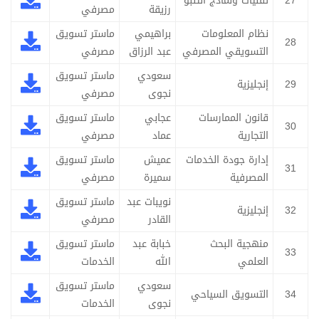
27
تقنيات ونماذج التنبؤ
رزيقة
مصرفي
نظام المعلومات
براهيمي
ماستر تسويق
28
التسويقي المصرفي
عبد الرزاق
مصرفي
سعودي
ماستر تسويق
29
إنجليزية
نجوى
مصرفي
قانون الممارسات
عجابي
ماستر تسويق
30
التجارية
عماد
مصرفي
إدارة جودة الخدمات
عميش
ماستر تسويق
31
المصرفية
سميرة
مصرفي
نويبات عبد
ماستر تسويق
32
إنجليزية
القادر
مصرفي
منهجية البحث
خبابة عبد
ماستر تسويق
33
العلمي
الله
الخدمات
سعودي
ماستر تسويق
34
التسويق السياحي
نجوى
الخدمات