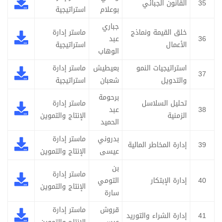
35
القانون الجبائي
بوعلام
استراتيجية
جباري
خلق القيمة ونماذج
ماستر إدارة
36
عبد
الأعمال
استراتيجية
الوهاب
استراتيجيات النمو
بعيطيش
ماستر إدارة
37
والتدويل
شعبان
استراتيجية
برحومة
تحليل السلاسل
ماستر إدارة
38
عبد
الزمنية
الإنتاج والتموين
الحميد
بدروني
ماستر إدارة
39
إدارة المخاطر المالية
عيسى
الإنتاج والتموين
بن
ماستر إدارة
40
إدارة الإبتكار
التومي
الإنتاج والتموين
سارة
قروش
ماستر إدارة
41
إدارة الشراء والتوريد