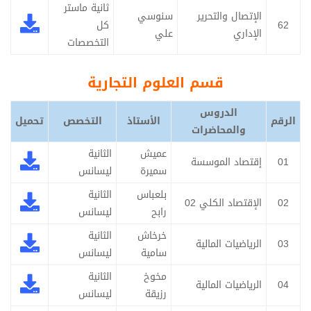
ثانية ماستر
الإتصال والتحرير
سنوسي
62
كل
الإداري
علي
التخصصات
قسم العلوم التجارية
الدروس
الرقم
الأستاذ
التخصص
تحميل
والمحاضرات
عميش
الثانية
01
إقتصاد الموسسة
سميرة
ليسانس
بلعباس
الثانية
02
الإقتصاد الكلي 02
رابح
ليسانس
خرخاش
الثانية
03
الرياضيات المالية
سامية
ليسانس
مخوخ
الثانية
04
الرياضيات المالية
رزيقة
ليسانس