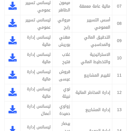
ميمون
ليسانس تسيير
07
مالية عامة معمقة
الطاهر
عمومي
أسس التسيير
مرواني
ليسانس تسيير
08
العمومي
رابح
عمومي
التدقيق المالي
مهني
ليسانس إدارة
09
والمحاسبي
بوريش
مالية
الاستراتيجية
غلاب
ليسانس إدارة
10
والتخطيط المالي
فتيح
مالية
قروش
ليسانس إدارة
11
تقييم المشاريع
عيسى
مالية
نوي
ليسانس إدارة
12
إدارة المخاطر المالية
نبيلة
مالية
زواوي
ليسانس إدارة
13
إدارة المشاريع
حميدة
أعمال
بيصار
ليسانس إدارة
14
إدارة الجودة
عبد