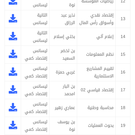
12
رياضيات المؤسسة
نوة
ليسانس
إقتصاد نقدي
نذير عبد
الثانية
13
وأسواق رأس المال
الرزاق
ليسانس
الثانية
14
إعلام آلي
بختي إسلام
ليسانس
بن لخضر
ليسانس
15
نظم المعلومات
السعيد
إقتصاد كمي
تقييم المشاريع
ليسانس
16
غربي حمزة
الاستثمارية
إقتصاد كمي
بن البار
ليسانس
17
إقتصاد قياسي 02
امحمد
إقتصاد كمي
ليسانس
18
محاسبة وطنية
عماري زهير
إقتصاد كمي
بن يوسف
ليسانس
19
بحوث العمليات
نوة
إقتصاد كمي