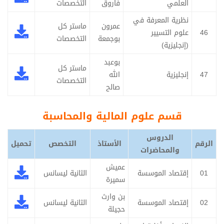
العلمي
فاروق
التخصصات
نظرية المعرفة في
عمرون
ماستر كل
46
علوم التسيير
بوجمعة
التخصصات
(إنجليزية)
بوعبد
ماستر كل
47
إنجليزية
الله
التخصصات
صالح
قسم علوم المالية والمحاسبة
الدروس
الرقم
الأستاذ
التخصص
تحميل
والمحاضرات
عميش
01
إقتصاد الموسسة
الثانية ليسانس
سميرة
بن وارث
02
إقتصاد الموسسة
الثانية ليسانس
حجيلة