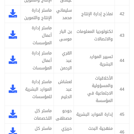
عيسى
الإنتاج والتموين
سليماني
ماستر إدارة
42
نماذج إدارة الإنتاج
محمد
الإنتاج والتموين
ماستر إدارة
تكنولوجيا المعلومات
بن البار
43
أعمال
والاتصالات
موسى
المؤسسات
القري
ماستر إدارة
تسيير الموارد
44
عبد
أعمال
البشرية
الرحمن
المؤسسات
الأخلاقيات
لعشاش
ماستر إدارة
والمسؤولية
44
عبد
الموارد البشریة
الاجتماعية في
الحلیم
للمؤسسات
المؤسسة
حوحو
ماستر كل
45
إدارة الموارد البشرية
مصطفى
التخصصات
منهجية البحث
حريزي
ماستر كل
46