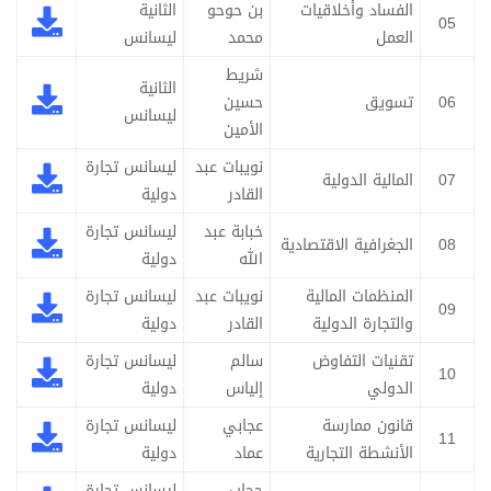
الفساد وأخلاقيات
بن حوحو
الثانية
05
العمل
محمد
ليسانس
شريط
الثانية
06
تسويق
حسين
ليسانس
الأمين
نويبات عبد
ليسانس تجارة
07
المالية الدولية
القادر
دولية
خبابة عبد
ليسانس تجارة
08
الجغرافية الاقتصادية
الله
دولية
المنظمات المالية
نويبات عبد
ليسانس تجارة
09
والتجارة الدولية
القادر
دولية
تقنيات التفاوض
سالم
ليسانس تجارة
10
الدولي
إلياس
دولية
قانون ممارسة
عجابي
ليسانس تجارة
11
الأنشطة التجارية
عماد
دولية
حجاب
ليسانس تجارة