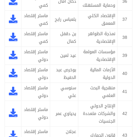
36
دخان أمال
وحماية المستهلك
كمي
الإقتصاد الكلي
ماستر إقتصاد
37
بلعباس رابح
المعمق
كمي
نمذجة الظواهر
بن دقفل
ماستر إقتصاد
38
الإقتصادية
كمال
كمي
مؤسسات العولمة
ماستر إقتصاد
39
عيد لمين
الإقتصادية
دولي
الأزمات المالية
بوخرص عبد
ماستر إقتصاد
40
الدولية
الحفيظ
دولي
منهجية البحث
سنوسي
ماستر إقتصاد
41
العلمي
علي
دولي
الإنتاج الدولي
ماستر إقتصاد
42
والشركات متعددة
يحياوي عمر
دولي
الجنسيات
عجلان
ماستر إقتصاد
43
قانون الجمارك