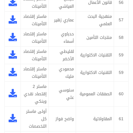
56
قانون الأعمال
العياشي
التأمينات
منهجية البحث
ماستر إقتصاد
57
عماري زهير
العلمي
التأمينات
حدباوي
ماستر إقتصاد
58
منتجات التأمين
أسماء
التأمينات
لقليطي
ماستر إقتصاد
59
التقنيات الاكتوارية
الأخضر
التأمينات
محمودي
ماستر إقتصاد
59
التقنيات الاكتوارية
مليك
التأمينات
ماستر 2
سنوسي
60
الصفقات العمومية
إقتصاد نقدي
علي
وبنكي
أولى ماستر
61
المقاولاتية
واضح فواز
كل
التخصصات