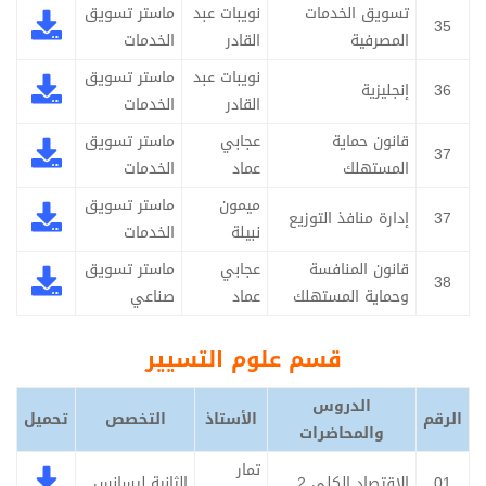
تسویق الخدمات
نويبات عبد
ماستر تسويق
35
المصرفیة
القادر
الخدمات
نويبات عبد
ماستر تسويق
36
إنجليزية
القادر
الخدمات
قانون حماية
عجابي
ماستر تسويق
37
المستهلك
عماد
الخدمات
ميمون
ماستر تسويق
37
إدارة منافذ التوزيع
نبيلة
الخدمات
قانون المنافسة
عجابي
ماستر تسويق
38
وحماية المستهلك
عماد
صناعي
قسم علوم التسيير
الدروس
الرقم
الأستاذ
التخصص
تحميل
والمحاضرات
تمار
01
الإقتصاد الكلي 2
الثانية ليسانس