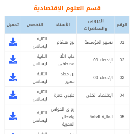
قسم العلوم الإقتصادية
الدروس
الرقم
الأستاذ
التخصص
تحميل
والمحاضرات
الثانية
01
تسيير المؤسسة
برو هشام
ليسانس
جاب الله
الثانية
02
الإحصاء 03
مصطفى
ليسانس
بن محاد
الثانية
03
الإحصاء 03
سمير
ليسانس
الثانية
04
الإقتصاد الكلي
طيبي حمزة
ليسانس
زواق الحواس
الثانية
05
المالية العامة
ولعجال
ليسانس
العمرية