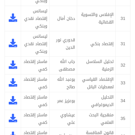
وبنكي
ليسانس
الإفلاس والتسوية
31
دخان أمال
إقتصاد نقدي
القضائية
وبنكي
ليسانس
قدوري نور
31
إقتصاد بنكي
إقتصاد نقدي
الدين
وبنكي
تحليل السلاسل
جاب الله
ماستر إقتصاد
32
الزمنية
مصطفى
كمي
الإقتصاد القياسي
بوعبد الله
ماستر إقتصاد
33
لمعطيات البانل
صالح
كمي
التحليل
ماستر إقتصاد
34
بوعزيز عمر
الديموغرافي
كمي
منهجية البحث
عيشاوي
ماستر إقتصاد
35
العلمي
علي
كمي
قانون المنافسة
ماستر إقتصاد