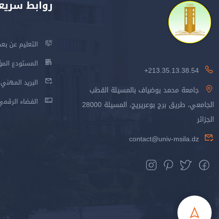
روابط سريع
التعليم عن بعد
المستودع المؤسس
213.35.13.38.54+
البريد المهني
جامعة محمد بوضياف بالمسيلة القطب
الفضاء الرقمي
الجامعي، طريق برج بوعريريج، المسيلة 28000
الجزائر
contact@univ-msila.dz