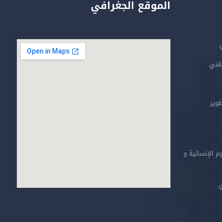
الموقع الجغرافي
تقني
طوير
م الإنسانية و
ي