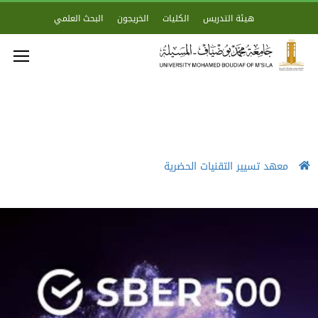
هيئة التدريس
الكليات
الخريجون
البحث العلمي
معهد تسيير التقنيات الحضرية