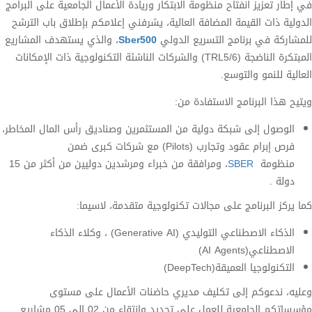
في إطار تعزيز انفتاح منظومة الابتكار وريادة الأعمال الجامعية على البرامج
الدولية ذات القيمة المضافة العالية، يشرفني إعلامكم بإطلاق باب الترشح
للمشاركة في برنامج التسريع الدولي
Sber500
، والذي يستهدف المشاريع
المبتكرة الناضجة (
TRL5/6
) و
الشركات الناشئة التكنولوجية ذات الإمكانات
العالية للنمو والتوسع
.
ويتيح هذا البرنامج الاستفادة من
:
الوصول إلى شبكة دولية من المستثمرين وصناديق رأس المال المخاطر،
فرص إبرام عقود وتجارب
(Pilots)
مع شركات كبرى ضمن
منظومة
SBER
، ومرافقة من خبراء ومرشدين دوليين من أكثر من 15
دولة .
كما يركز البرنامج على مجالات تكنولوجية متقدمة، لاسيما
:
الذكاء الاصطناعي التوليدي
(Generative AI)
، وكلاء الذكاء
الاصطناعي
(AI Agents)
التكنولوجيا العميقة
(DeepTech)
وعليه، ندعوكم إلى تكليف مديري حاضنات الأعمال على مستوى
مؤسساتكم الجامعية للعمل على تحديد وانتقاء من 02 الى 05 مشاريع