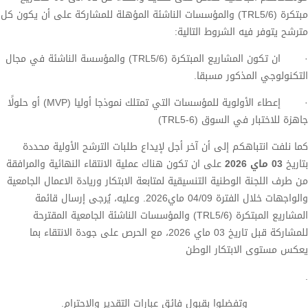
مبتكرة (
TRL5/6
) و
المؤسسات الناشئة المؤهلة للمشاركة على أن يكون كل
مترشح يتوفر فيه الشروط التالية:
·
ان تكون المشاريع المبتكرة (
TRL5/6
) و
المؤسسة الناشئة في مجال
التكنولوجي المذكور مسبقا.
·
إعطاء
الأولوية للمؤسسات
التي تمتلك نموذجا أوليا
(MVP)
أو حلولًا
جاهزة للاختبار في السوق (
TRL5-6
)
كما نلفت انتباهكم إلى أن آخر أجل لإيداع طلبات الترشح الأولية محددة
بتاريخ
03
ماي 2026
على ان تكون هناك عملية الانتقاء النهائية والمرافقة
من طرف اللجنة الوطنية التنسيقية لمتابعة الابتكار وريادة الاعمال الجامعية
والواجهات خلال الفترة 04/09 ماي2026.
وعليه، يُرجى إرسال قائمة
المشاريع المبتكرة (
TRL5/6
) و
المؤسسات الناشئة الجامعية المقترحة
للمشاركة قبل تاريخ 03 ماي 2026، مع الحرص على جودة الانتقاء بما
يعكس مستوى الابتكار الوطن
.
وتفضلوا بقبول فائق عبارات التقدير والاحترام
.